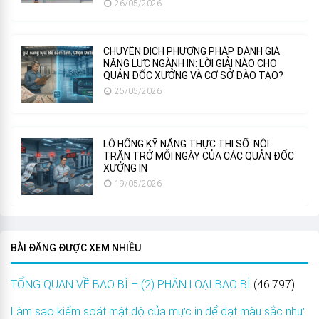
26/05/2026
CHUYỂN DỊCH PHƯƠNG PHÁP ĐÁNH GIÁ
NĂNG LỰC NGÀNH IN: LỜI GIẢI NÀO CHO
QUẢN ĐỐC XƯỞNG VÀ CƠ SỞ ĐÀO TẠO?
25/05/2026
LỖ HỔNG KỸ NĂNG THỰC THI SỐ: NỖI
TRĂN TRỞ MỖI NGÀY CỦA CÁC QUẢN ĐỐC
XƯỞNG IN
19/05/2026
BÀI ĐĂNG ĐƯỢC XEM NHIỀU
TỔNG QUAN VỀ BAO BÌ – (2) PHÂN LOẠI BAO BÌ
(46.797)
Làm sao kiểm soát mật độ của mực in để đạt màu sắc như