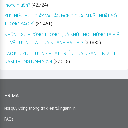
mong muốn?
(42.724)
SỰ THIẾU HỤT GIẤY VÀ TÁC ĐỘNG CỦA IN KỸ THUẬT SỐ
TRONG BAO BÌ
(31.451)
NHỮNG XU HƯỚNG TRONG QUÁ KHỨ CHO CHÚNG TA BIẾT
GÌ VỀ TƯƠNG LAI CỦA NGÀNH BAO BÌ?
(30.832)
CÁC KHUYNH HƯỚNG PHÁT TRIỂN CỦA NGÀNH IN VIỆT
NAM TRONG NĂM 2024
(27.018)
PRIMA
Nội quy Cổng thông tin điện tử ngành in
FAQs