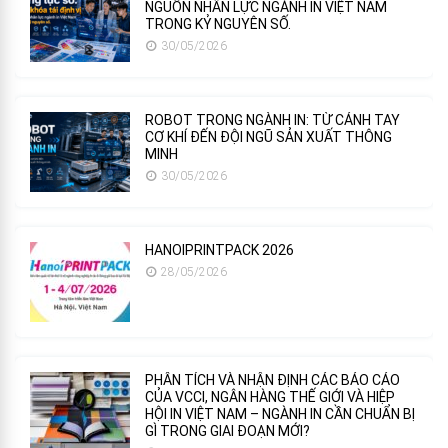
NGUỒN NHÂN LỰC NGÀNH IN VIỆT NAM
TRONG KỶ NGUYÊN SỐ.
30/05/2026
ROBOT TRONG NGÀNH IN: TỪ CÁNH TAY
CƠ KHÍ ĐẾN ĐỘI NGŨ SẢN XUẤT THÔNG
MINH
30/05/2026
HANOIPRINTPACK 2026
28/05/2026
PHÂN TÍCH VÀ NHẬN ĐỊNH CÁC BÁO CÁO
CỦA VCCI, NGÂN HÀNG THẾ GIỚI VÀ HIỆP
HỘI IN VIỆT NAM – NGÀNH IN CẦN CHUẨN BỊ
GÌ TRONG GIAI ĐOẠN MỚI?