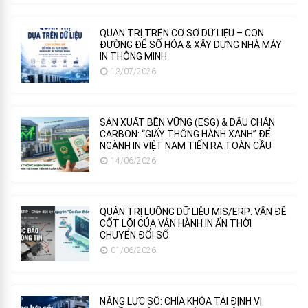
QUẢN TRỊ TRÊN CƠ SỞ DỮ LIỆU – CON
ĐƯỜNG ĐỂ SỐ HÓA & XÂY DỰNG NHÀ MÁY
IN THÔNG MINH
13/07/2026
SẢN XUẤT BỀN VỮNG (ESG) & DẤU CHÂN
CARBON: “GIẤY THÔNG HÀNH XANH” ĐỂ
NGÀNH IN VIỆT NAM TIẾN RA TOÀN CẦU
14/06/2026
QUẢN TRỊ LUỒNG DỮ LIỆU MIS/ERP: VẤN ĐỀ
CỐT LÕI CỦA VẬN HÀNH IN ẤN THỜI
CHUYỂN ĐỔI SỐ
01/06/2026
NĂNG LỰC SỐ: CHÌA KHÓA TÁI ĐỊNH VỊ