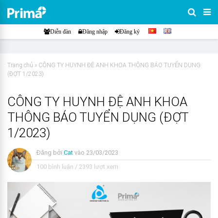
Diễn đàn
Đăng nhập
Đăng ký
Trang chủ
»
CÔNG TY HUYNH ĐỆ ANH KHOA THÔNG BÁO TUYỂN DỤNG
(ĐỢT 1/2023)
CÔNG TY HUYNH ĐỆ ANH KHOA
THÔNG BÁO TUYỂN DỤNG (ĐỢT
1/2023)
Đăng bởi
Cat
vào
23/03/2023
100 bình luận
/
2393 lượt xem