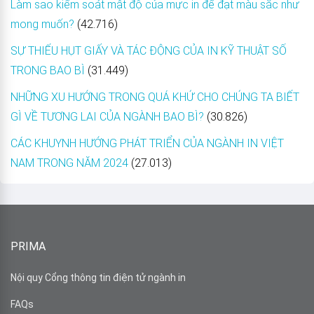
Làm sao kiểm soát mật độ của mực in để đạt màu sắc như
mong muốn?
(42.716)
SỰ THIẾU HỤT GIẤY VÀ TÁC ĐỘNG CỦA IN KỸ THUẬT SỐ
TRONG BAO BÌ
(31.449)
NHỮNG XU HƯỚNG TRONG QUÁ KHỨ CHO CHÚNG TA BIẾT
GÌ VỀ TƯƠNG LAI CỦA NGÀNH BAO BÌ?
(30.826)
CÁC KHUYNH HƯỚNG PHÁT TRIỂN CỦA NGÀNH IN VIỆT
NAM TRONG NĂM 2024
(27.013)
PRIMA
Nội quy Cổng thông tin điện tử ngành in
FAQs