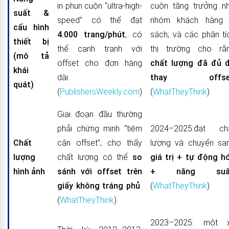
in phun cuộn “ultra-high-
cuộn tăng trưởng n
suất &
speed” có thể đạt
nhóm khách hàng 
cấu hình
4.000 trang/phút
, có
sách; và các phân tí
thiết bị
thể cạnh tranh với
thị trường cho rằ
(mô tả
offset cho đơn hàng
chất lượng đã đủ 
khái
dài.
thay offse
quát)
(
PublishersWeekly.com
)
(
WhatTheyThink
)
Giai đoạn đầu thường
phải chứng minh “tiệm
2024–2025:đạt ch
Chất
cận offset”; cho thấy
lượng và chuyển sa
lượng
chất lượng có thể
so
giá trị + tự động h
hình ảnh
sánh với offset trên
+ năng suấ
giấy không tráng phủ
.
(
WhatTheyThink
)
(
WhatTheyThink
)
2023–2025: một 