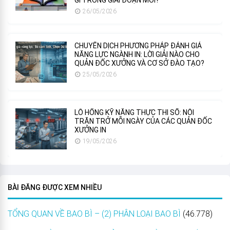
26/05/2026
CHUYỂN DỊCH PHƯƠNG PHÁP ĐÁNH GIÁ
NĂNG LỰC NGÀNH IN: LỜI GIẢI NÀO CHO
QUẢN ĐỐC XƯỞNG VÀ CƠ SỞ ĐÀO TẠO?
25/05/2026
LỖ HỔNG KỸ NĂNG THỰC THI SỐ: NỖI
TRĂN TRỞ MỖI NGÀY CỦA CÁC QUẢN ĐỐC
XƯỞNG IN
19/05/2026
BÀI ĐĂNG ĐƯỢC XEM NHIỀU
TỔNG QUAN VỀ BAO BÌ – (2) PHÂN LOẠI BAO BÌ
(46.778)