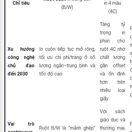
Chỉ tiêu
in 4 màu
(B/W)
(4C)
Tăng tỷ
trọng in
phun cho
Xu hướng
In cuộn tiếp tục mở rộng,
ruột 4C nhờ
công nghệ
tối ưu chi phí/trang ở số
chất lượng
chủ đạo
lượng ngắn–trung bình và
gần offset
đến 2030
tốc độ cao
và ổn định
hơn trên
nhiều loại
g
giấy
Với sách
giáo dục và
Vai trò
Ruột B/W là “mảnh ghép”
thương mại,