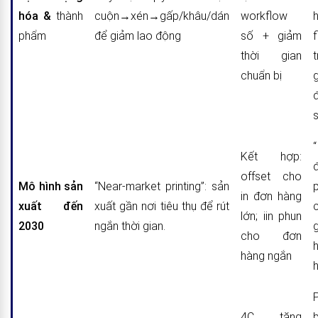
hóa &
thành
cuộn→xén→gấp/khâu/dán
workflow
phẩm
để giảm lao động
số + giảm
thời gian
t
chuẩn bị
Kết hợp:
offset cho
Mô hình sản
“Near-market printing”: sản
in đơn hàng
xuất đến
xuất gần nơi tiêu thụ để rút
lớn; iin phun
2030
ngắn thời gian.
cho đơn
hàng ngắn
4C tăng