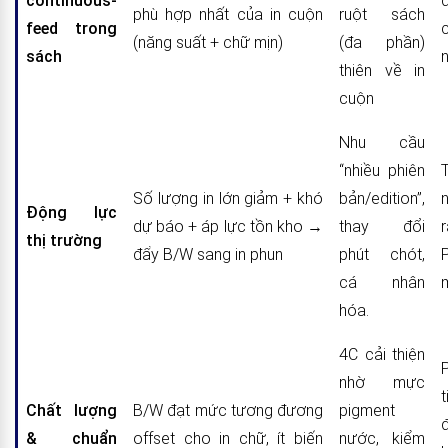
continuous-
phù hợp nhất của in cuộn
ruột sách
feed trong
(năng suất + chữ mịn)
(đa phần)
sách
thiên về in
cuộn
Nhu cầu
“nhiều phiên
Số lượng in lớn giảm + khó
bản/edition”,
Động lực
dự báo + áp lực tồn kho →
thay đổi
thị trường
đẩy B/W sang in phun
phút chót,
cá nhân
hóa.
4C cải thiện
nhờ mực
Chất lượng
B/W đạt mức tương đương
pigment
& chuẩn
offset cho in chữ, ít biến
nước, kiểm