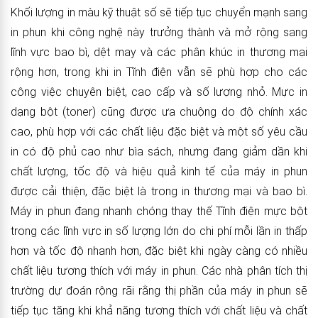
Khối lượng in màu kỹ thuật số sẽ tiếp tục chuyển mạnh sang
in phun khi công nghệ này trưởng thành và mở rộng sang
lĩnh vực bao bì, dệt may và các phân khúc in thương mại
rộng hơn, trong khi in Tĩnh điện vẫn sẽ phù hợp cho các
công việc chuyên biệt, cao cấp và số lượng nhỏ. Mực in
dạng bột (toner) cũng được ưa chuộng do độ chính xác
cao, phù hợp với các chất liệu đặc biệt và một số yêu cầu
in có độ phủ cao như bìa sách, nhưng đang giảm dần khi
chất lượng, tốc độ và hiệu quả kinh tế của máy in phun
được cải thiện, đặc biệt là trong in thương mại và bao bì.
Máy in phun đang nhanh chóng thay thế Tĩnh điện mực bột
trong các lĩnh vực in số lượng lớn do chi phí mỗi lần in thấp
hơn và tốc độ nhanh hơn, đặc biệt khi ngày càng có nhiều
chất liệu tương thích với máy in phun. Các nhà phân tích thị
trường dự đoán rộng rãi rằng thị phần của máy in phun sẽ
tiếp tục tăng khi khả năng tương thích với chất liệu và chất