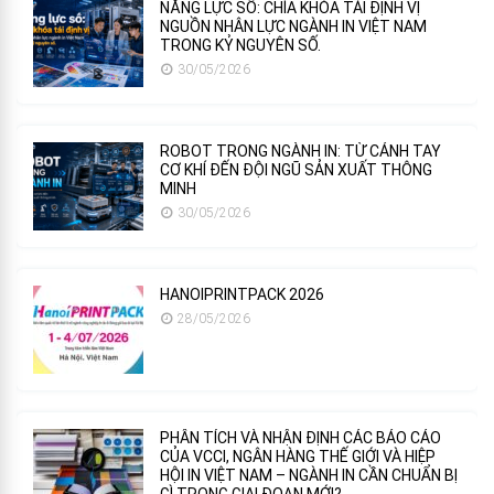
NĂNG LỰC SỐ: CHÌA KHÓA TÁI ĐỊNH VỊ
NGUỒN NHÂN LỰC NGÀNH IN VIỆT NAM
TRONG KỶ NGUYÊN SỐ.
30/05/2026
ROBOT TRONG NGÀNH IN: TỪ CÁNH TAY
CƠ KHÍ ĐẾN ĐỘI NGŨ SẢN XUẤT THÔNG
MINH
30/05/2026
HANOIPRINTPACK 2026
28/05/2026
PHÂN TÍCH VÀ NHẬN ĐỊNH CÁC BÁO CÁO
CỦA VCCI, NGÂN HÀNG THẾ GIỚI VÀ HIỆP
HỘI IN VIỆT NAM – NGÀNH IN CẦN CHUẨN BỊ
GÌ TRONG GIAI ĐOẠN MỚI?