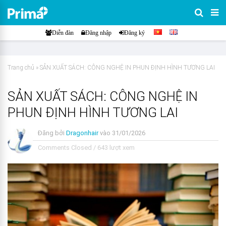
Diễn đàn
Đăng nhập
Đăng ký
Trang chủ
»
SẢN XUẤT SÁCH: CÔNG NGHỆ IN PHUN ĐỊNH HÌNH TƯƠNG LAI
SẢN XUẤT SÁCH: CÔNG NGHỆ IN
PHUN ĐỊNH HÌNH TƯƠNG LAI
Đăng bởi
Dragonhair
vào
31/01/2026
Comments Closed
/
643 lượt xem