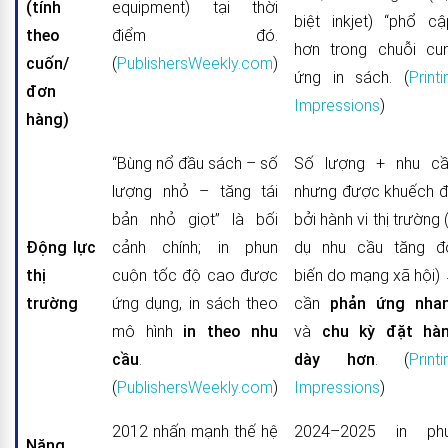
(tính
equipment) tại thời
biệt inkjet) “phổ cậ
theo
điểm đó.
hơn trong chuỗi cu
cuốn/
(
PublishersWeekly.com
)
ứng in sách. (
Printi
đơn
Impressions
)
hàng)
“Bùng nổ đầu sách – số
Số lượng + nhu cầ
lượng nhỏ – tăng tái
nhưng được khuếch đ
bản nhỏ giọt” là bối
bởi hành vi thị trường (
Động lực
cảnh chính; in phun
dụ nhu cầu tăng đ
thị
cuộn tốc độ cao được
biến do mạng xã hội)
trường
ứng dụng, in sách theo
cần
phản ứng nha
mô hình
in theo nhu
và
chu kỳ đặt hà
cầu
.
dày hơn
. (
Printi
(
PublishersWeekly.com
)
Impressions
)
2012 nhấn mạnh thế hệ
2024–2025 in ph
Năng