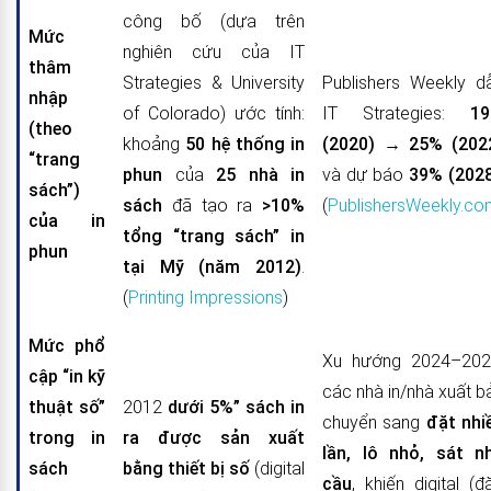
công bố (dựa trên
Mức
nghiên cứu của IT
thâm
Strategies & University
Publishers Weekly d
nhập
of Colorado) ước tính:
IT Strategies:
1
(theo
khoảng
50 hệ thống in
(2020)
→
25% (202
“trang
phun
của
25 nhà in
và dự báo
39% (202
sách”)
sách
đã tạo ra
>10%
(
PublishersWeekly.co
của in
tổng “trang sách” in
phun
tại Mỹ (năm 2012)
.
(
Printing Impressions
)
Mức phổ
Xu hướng 2024–202
cập “in kỹ
các nhà in/nhà xuất b
thuật số”
2012
dưới 5%” sách in
chuyển sang
đặt nhi
trong in
ra được sản xuất
lần, lô nhỏ, sát n
sách
bằng thiết bị số
(digital
cầu
, khiến digital (đ