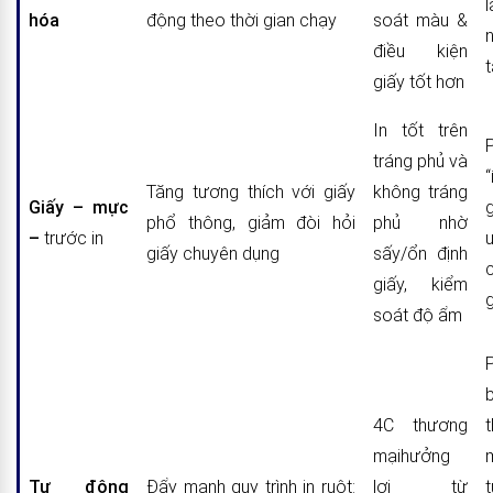
hóa
động theo thời gian chạy
soát màu &
điều kiện
t
giấy tốt hơn
In tốt trên
tráng phủ và
Tăng tương thích với giấy
không tráng
Giấy – mực
phổ thông, giảm đòi hỏi
phủ nhờ
–
trước in
giấy chuyên dụng
sấy/ổn định
giấy, kiểm
soát độ ẩm
4C thương
mạihưởng
Tự động
Đẩy mạnh quy trình in ruột:
lợi từ