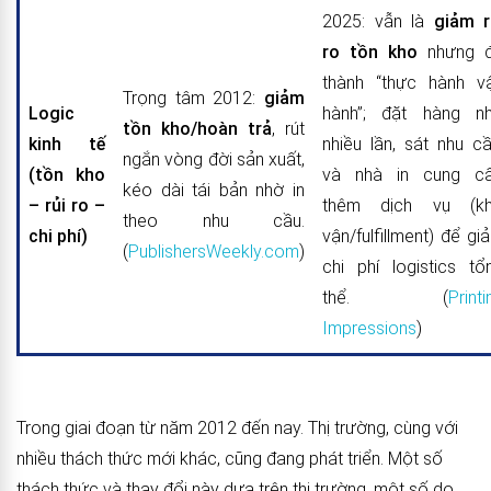
2025: vẫn là
giảm r
ro tồn kho
nhưng 
thành “thực hành v
Trọng tâm 2012:
giảm
Logic
hành”; đặt hàng n
tồn kho/hoàn trả
, rút
kinh tế
nhiều lần, sát nhu cầ
ngắn vòng đời sản xuất,
(tồn kho
và nhà in cung c
kéo dài tái bản nhờ in
– rủi ro –
thêm dịch vụ (k
theo nhu cầu.
chi phí)
vận/fulfillment) để gi
(
PublishersWeekly.com
)
chi phí logistics tổ
thể. (
Printi
Impressions
)
Trong giai đoạn từ năm 2012 đến nay. Thị trường, cùng với
nhiều thách thức mới khác, cũng đang phát triển. Một số
thách thức và thay đổi này dựa trên thị trường, một số do