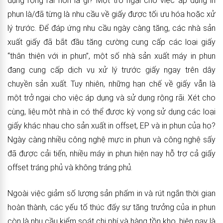
dụng rộng rãi hơn là gì? Một trở ngại cho việc áp dụng in
phun là/đã từng là nhu cầu về giấy được tối ưu hóa hoặc xử
lý trước. Để đáp ứng nhu cầu ngày càng tăng, các nhà sản
xuất giấy đã bắt đầu tăng cường cung cấp các loại giấy
“thân thiện với in phun”, một số nhà sản xuất máy in phun
đang cung cấp dịch vụ xử lý trước giấy ngay trên dây
chuyền sản xuất. Tuy nhiên, những hạn chế về giấy vẫn là
một trở ngại cho việc áp dụng và sử dụng rộng rãi. Xét cho
cùng, liệu một nhà in có thể được kỳ vọng sử dụng các loại
giấy khác nhau cho sản xuất in offset, EP và in phun của họ?
Ngày càng nhiều công nghệ mực in phun và công nghệ sấy
đã được cải tiến, nhiều máy in phun hiện nay hỗ trợ cả giấy
offset tráng phủ và không tráng phủ.
Ngoài việc giảm số lượng sản phẩm in và rút ngắn thời gian
hoàn thành, các yếu tố thúc đẩy sự tăng trưởng của in phun
còn là nhu cầu kiểm soát chi phí và hàng tồn kho, hiện nay là