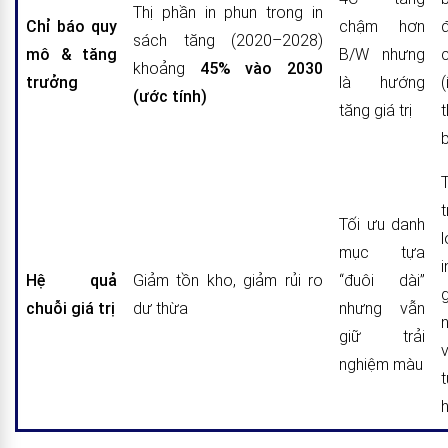
Thị phần in phun trong in
Chỉ báo quy
chậm hơn
sách tăng (2020–2028)
mô & tăng
B/W nhưng
khoảng
45% vào 2030
trưởng
là hướng
(ước tính)
tăng giá trị
b
t
Tối ưu danh
l
mục tựa
Hệ quả
Giảm tồn kho, giảm rủi ro
“đuôi dài”
chuỗi giá trị
dư thừa
nhưng vẫn
giữ trải
nghiệm màu