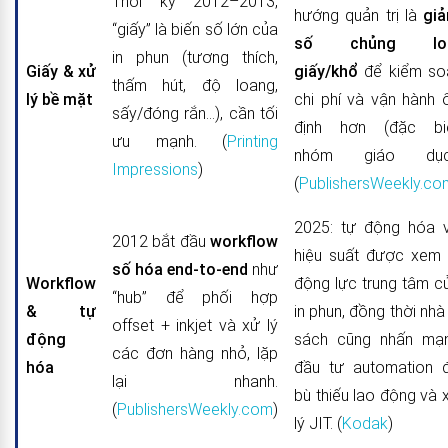
Thời kỳ 2012–2013,
hướng quản trị là
gi
“giấy” là biến số lớn của
số chủng loạ
in phun (tương thích,
Giấy & xử
giấy/khổ
để kiểm so
thấm hút, độ loang,
lý bề mặt
chi phí và vận hành 
sấy/đóng rắn…), cần tối
định hơn (đặc bi
ưu mạnh. (
Printing
nhóm giáo dục
Impressions
)
(
PublishersWeekly.co
2025: tự động hóa 
2012 bắt đầu
workflow
hiệu suất được xem 
số hóa end-to-end
như
Workflow
động lực trung tâm c
“hub” để phối hợp
& tự
in phun, đồng thời nhà 
offset + inkjet và xử lý
động
sách cũng nhấn mạ
các đơn hàng nhỏ, lặp
hóa
đầu tư automation 
lại nhanh.
bù thiếu lao động và 
(
PublishersWeekly.com
)
lý JIT. (
Kodak
)