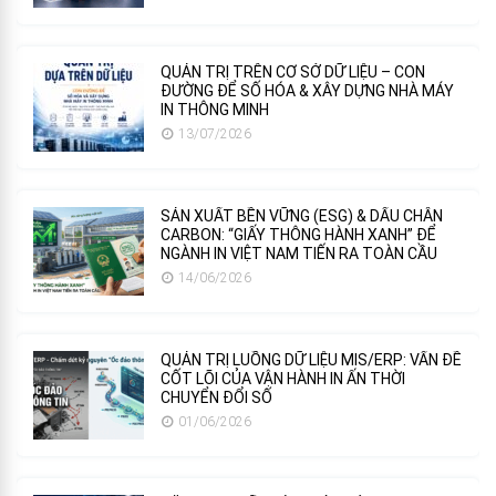
QUẢN TRỊ TRÊN CƠ SỞ DỮ LIỆU – CON
ĐƯỜNG ĐỂ SỐ HÓA & XÂY DỰNG NHÀ MÁY
IN THÔNG MINH
13/07/2026
SẢN XUẤT BỀN VỮNG (ESG) & DẤU CHÂN
CARBON: “GIẤY THÔNG HÀNH XANH” ĐỂ
NGÀNH IN VIỆT NAM TIẾN RA TOÀN CẦU
14/06/2026
QUẢN TRỊ LUỒNG DỮ LIỆU MIS/ERP: VẤN ĐỀ
CỐT LÕI CỦA VẬN HÀNH IN ẤN THỜI
CHUYỂN ĐỔI SỐ
01/06/2026