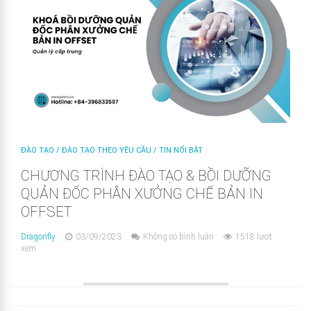
ĐÀO TẠO
/
ĐÀO TẠO THEO YÊU CẦU
/
TIN NỔI BẬT
CHƯƠNG TRÌNH ĐÀO TẠO & BỒI DƯỠNG
QUẢN ĐỐC PHÂN XƯỞNG CHẾ BẢN IN
OFFSET
Dragonfly
03/09/2023
Không có bình luận
1518 lượt
xem