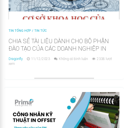
TIN TỔNG HỢP
/
TIN TỨC
CHIA SẺ TÀI LIỆU DÀNH CHO BỘ PHẬN
ĐÀO TẠO CỦA CÁC DOANH NGHIỆP IN
Dragonfly
11/12/2023
Không có bình luận
2338 lượt
xem