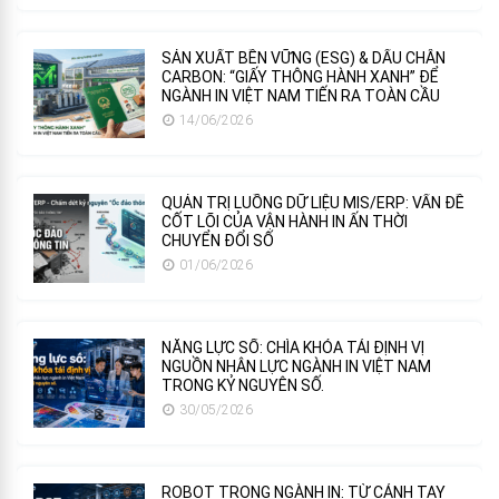
SẢN XUẤT BỀN VỮNG (ESG) & DẤU CHÂN
CARBON: “GIẤY THÔNG HÀNH XANH” ĐỂ
NGÀNH IN VIỆT NAM TIẾN RA TOÀN CẦU
14/06/2026
QUẢN TRỊ LUỒNG DỮ LIỆU MIS/ERP: VẤN ĐỀ
CỐT LÕI CỦA VẬN HÀNH IN ẤN THỜI
CHUYỂN ĐỔI SỐ
01/06/2026
NĂNG LỰC SỐ: CHÌA KHÓA TÁI ĐỊNH VỊ
NGUỒN NHÂN LỰC NGÀNH IN VIỆT NAM
TRONG KỶ NGUYÊN SỐ.
30/05/2026
ROBOT TRONG NGÀNH IN: TỪ CÁNH TAY