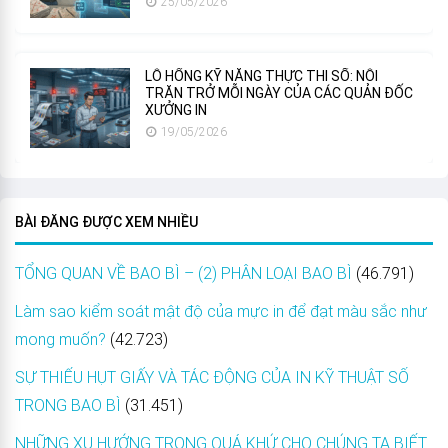
25/05/2026
LỖ HỔNG KỸ NĂNG THỰC THI SỐ: NỖI
TRĂN TRỞ MỖI NGÀY CỦA CÁC QUẢN ĐỐC
XƯỞNG IN
19/05/2026
BÀI ĐĂNG ĐƯỢC XEM NHIỀU
TỔNG QUAN VỀ BAO BÌ – (2) PHÂN LOẠI BAO BÌ
(46.791)
Làm sao kiểm soát mật độ của mực in để đạt màu sắc như
mong muốn?
(42.723)
SỰ THIẾU HỤT GIẤY VÀ TÁC ĐỘNG CỦA IN KỸ THUẬT SỐ
TRONG BAO BÌ
(31.451)
NHỮNG XU HƯỚNG TRONG QUÁ KHỨ CHO CHÚNG TA BIẾT