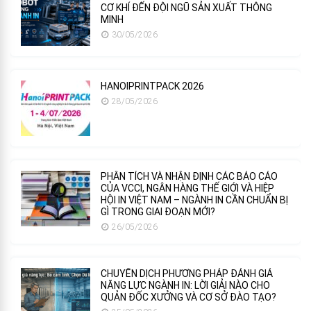
CƠ KHÍ ĐẾN ĐỘI NGŨ SẢN XUẤT THÔNG
MINH
30/05/2026
HANOIPRINTPACK 2026
28/05/2026
PHÂN TÍCH VÀ NHẬN ĐỊNH CÁC BÁO CÁO
CỦA VCCI, NGÂN HÀNG THẾ GIỚI VÀ HIỆP
HỘI IN VIỆT NAM – NGÀNH IN CẦN CHUẨN BỊ
GÌ TRONG GIAI ĐOẠN MỚI?
26/05/2026
CHUYỂN DỊCH PHƯƠNG PHÁP ĐÁNH GIÁ
NĂNG LỰC NGÀNH IN: LỜI GIẢI NÀO CHO
QUẢN ĐỐC XƯỞNG VÀ CƠ SỞ ĐÀO TẠO?