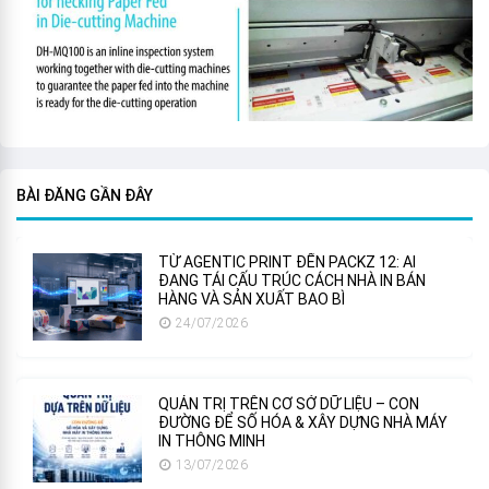
BÀI ĐĂNG GẦN ĐÂY
TỪ AGENTIC PRINT ĐẾN PACKZ 12: AI
ĐANG TÁI CẤU TRÚC CÁCH NHÀ IN BÁN
HÀNG VÀ SẢN XUẤT BAO BÌ
24/07/2026
QUẢN TRỊ TRÊN CƠ SỞ DỮ LIỆU – CON
ĐƯỜNG ĐỂ SỐ HÓA & XÂY DỰNG NHÀ MÁY
IN THÔNG MINH
13/07/2026