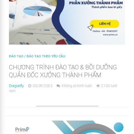
ĐÀO TẠO
/
ĐÀO TẠO THEO YÊU CẦU
CHƯƠNG TRÌNH ĐÀO TẠO & BỒI DƯỠNG
QUẢN ĐỐC XƯỞNG THÀNH PHẨM
Dragonfly
03/09/2023
Không có bình luận
2103 lượt
xem