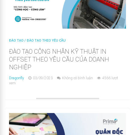
ĐÀO TẠO
/
ĐÀO TẠO THEO YÊU CẦU
ĐÀO TẠO CÔNG NHÂN KỸ THUẬT IN
OFFSET THEO YÊU CẦU CỦA DOANH
NGHIỆP
Dragonfly
03/09/2023
Không có bình luận
4566 lượt
xem