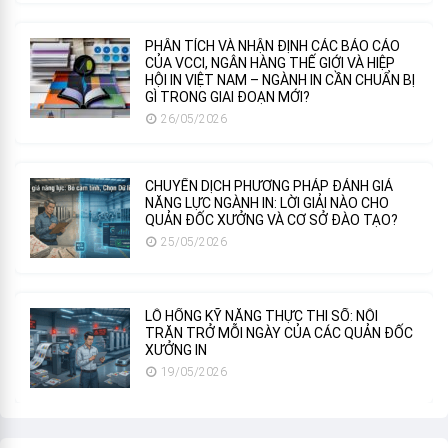
PHÂN TÍCH VÀ NHẬN ĐỊNH CÁC BÁO CÁO
CỦA VCCI, NGÂN HÀNG THẾ GIỚI VÀ HIỆP
HỘI IN VIỆT NAM – NGÀNH IN CẦN CHUẨN BỊ
GÌ TRONG GIAI ĐOẠN MỚI?
26/05/2026
CHUYỂN DỊCH PHƯƠNG PHÁP ĐÁNH GIÁ
NĂNG LỰC NGÀNH IN: LỜI GIẢI NÀO CHO
QUẢN ĐỐC XƯỞNG VÀ CƠ SỞ ĐÀO TẠO?
25/05/2026
LỖ HỔNG KỸ NĂNG THỰC THI SỐ: NỖI
TRĂN TRỞ MỖI NGÀY CỦA CÁC QUẢN ĐỐC
XƯỞNG IN
19/05/2026