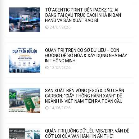
TỪ AGENTIC PRINT ĐẾN PACKZ 12: AI
ĐANG TÁI CẤU TRÚC CÁCH NHÀ IN BÁN
HÀNG VÀ SẢN XUẤT BAO BÌ
24/07/2026
QUẢN TRỊ TRÊN CƠ SỞ DỮ LIỆU – CON
ĐƯỜNG ĐỂ SỐ HÓA & XÂY DỰNG NHÀ MÁY
IN THÔNG MINH
13/07/2026
SẢN XUẤT BỀN VỮNG (ESG) & DẤU CHÂN
CARBON: “GIẤY THÔNG HÀNH XANH” ĐỂ
NGÀNH IN VIỆT NAM TIẾN RA TOÀN CẦU
14/06/2026
QUẢN TRỊ LUỒNG DỮ LIỆU MIS/ERP: VẤN ĐỀ
CỐT LÕI CỦA VẬN HÀNH IN ẤN THỜI