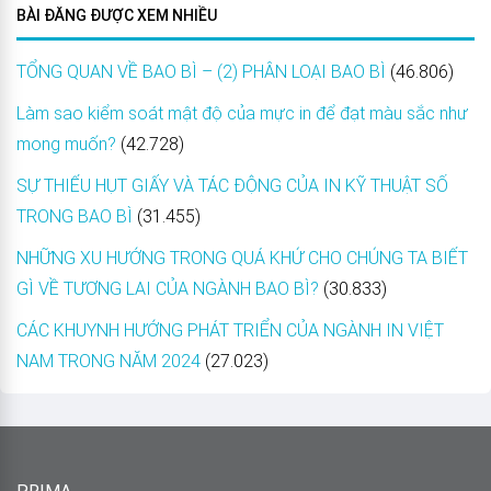
BÀI ĐĂNG ĐƯỢC XEM NHIỀU
TỔNG QUAN VỀ BAO BÌ – (2) PHÂN LOẠI BAO BÌ
(46.806)
Làm sao kiểm soát mật độ của mực in để đạt màu sắc như
mong muốn?
(42.728)
SỰ THIẾU HỤT GIẤY VÀ TÁC ĐỘNG CỦA IN KỸ THUẬT SỐ
TRONG BAO BÌ
(31.455)
NHỮNG XU HƯỚNG TRONG QUÁ KHỨ CHO CHÚNG TA BIẾT
GÌ VỀ TƯƠNG LAI CỦA NGÀNH BAO BÌ?
(30.833)
CÁC KHUYNH HƯỚNG PHÁT TRIỂN CỦA NGÀNH IN VIỆT
NAM TRONG NĂM 2024
(27.023)