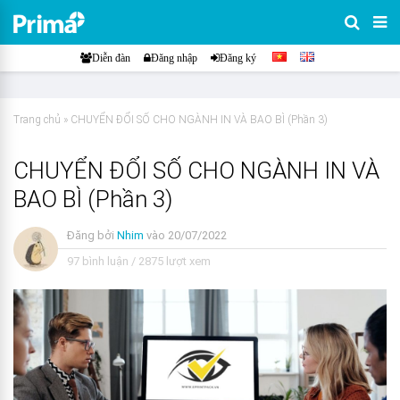
Diễn đàn
Đăng nhập
Đăng ký
Trang chủ
»
CHUYỂN ĐỔI SỐ CHO NGÀNH IN VÀ BAO BÌ (Phần 3)
CHUYỂN ĐỔI SỐ CHO NGÀNH IN VÀ
BAO BÌ (Phần 3)
Đăng bởi
Nhim
vào
20/07/2022
97 bình luận
/
2875 lượt xem