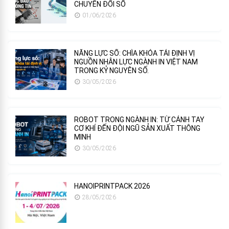
CHUYỂN ĐỔI SỐ
01/06/2026
NĂNG LỰC SỐ: CHÌA KHÓA TÁI ĐỊNH VỊ
NGUỒN NHÂN LỰC NGÀNH IN VIỆT NAM
TRONG KỶ NGUYÊN SỐ.
30/05/2026
ROBOT TRONG NGÀNH IN: TỪ CÁNH TAY
CƠ KHÍ ĐẾN ĐỘI NGŨ SẢN XUẤT THÔNG
MINH
30/05/2026
HANOIPRINTPACK 2026
28/05/2026