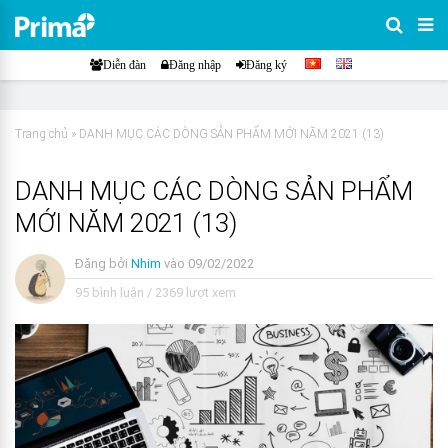
Diễn đàn
Đăng nhập
Đăng ký
Trang chủ
»
DANH MỤC CÁC DÒNG SẢN PHẨM MỚI NĂM 2021 (13)
DANH MỤC CÁC DÒNG SẢN PHẨM
MỚI NĂM 2021 (13)
Đăng bởi
Nhim
vào
09/02/2022
95 bình luận
/
2369 lượt xem