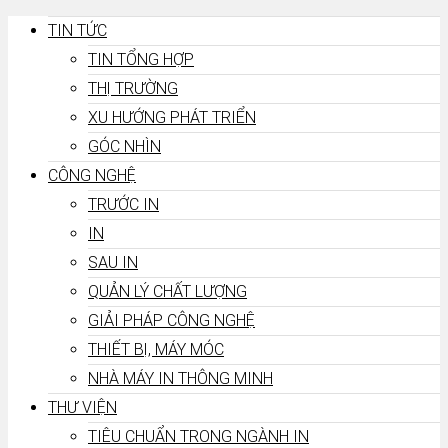
TIN TỨC
TIN TỔNG HỢP
THỊ TRƯỜNG
XU HƯỚNG PHÁT TRIỂN
GÓC NHÌN
CÔNG NGHỆ
TRƯỚC IN
IN
SAU IN
QUẢN LÝ CHẤT LƯỢNG
GIẢI PHÁP CÔNG NGHỆ
THIẾT BỊ, MÁY MÓC
NHÀ MÁY IN THÔNG MINH
THƯ VIỆN
TIÊU CHUẨN TRONG NGÀNH IN