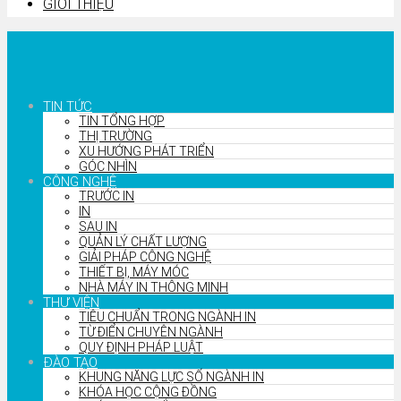
GIỚI THIỆU
TIN TỨC
TIN TỔNG HỢP
THỊ TRƯỜNG
XU HƯỚNG PHÁT TRIỂN
GÓC NHÌN
CÔNG NGHỆ
TRƯỚC IN
IN
SAU IN
QUẢN LÝ CHẤT LƯỢNG
GIẢI PHÁP CÔNG NGHỆ
THIẾT BỊ, MÁY MÓC
NHÀ MÁY IN THÔNG MINH
THƯ VIỆN
TIÊU CHUẨN TRONG NGÀNH IN
TỪ ĐIỂN CHUYÊN NGÀNH
QUY ĐỊNH PHÁP LUẬT
ĐÀO TẠO
KHUNG NĂNG LỰC SỐ NGÀNH IN
KHÓA HỌC CỘNG ĐỒNG