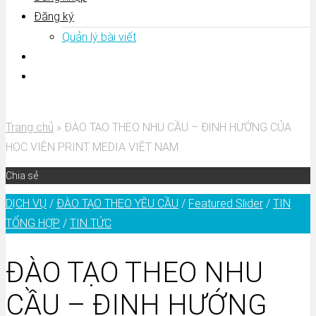
Đăng ký
Quản lý bài viết
Trang chủ
»
ĐÀO TẠO THEO NHU CẦU – ĐỊNH HƯỚNG CỦA
HỌC VIỆN PRINT MEDIA VIỆT NAM
Chia sẻ
DỊCH VỤ
/
ĐÀO TẠO THEO YÊU CẦU
/
Featured Slider
/
TIN
TỔNG HỢP
/
TIN TỨC
ĐÀO TẠO THEO NHU
CẦU – ĐỊNH HƯỚNG