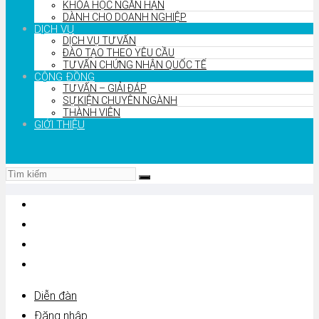
KHÓA HỌC NGẮN HẠN
DÀNH CHO DOANH NGHIỆP
DỊCH VỤ
DỊCH VỤ TƯ VẤN
ĐÀO TẠO THEO YÊU CẦU
TƯ VẤN CHỨNG NHẬN QUỐC TẾ
CỘNG ĐỒNG
TƯ VẤN – GIẢI ĐÁP
SỰ KIỆN CHUYÊN NGÀNH
THÀNH VIÊN
GIỚI THIỆU
Diễn đàn
Đăng nhập