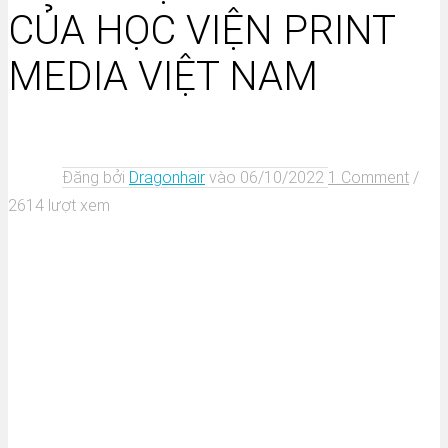
CỦA HỌC VIỆN PRINT
MEDIA VIỆT NAM
Đăng bởi
Dragonhair
vào
06/10/2022
1 Comment
/
2614 lượt xem