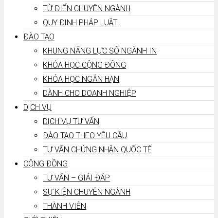
TỪ ĐIỂN CHUYÊN NGÀNH
QUY ĐỊNH PHÁP LUẬT
ĐÀO TẠO
KHUNG NĂNG LỰC SỐ NGÀNH IN
KHÓA HỌC CỘNG ĐỒNG
KHÓA HỌC NGẮN HẠN
DÀNH CHO DOANH NGHIỆP
DỊCH VỤ
DỊCH VỤ TƯ VẤN
ĐÀO TẠO THEO YÊU CẦU
TƯ VẤN CHỨNG NHẬN QUỐC TẾ
CỘNG ĐỒNG
TƯ VẤN – GIẢI ĐÁP
SỰ KIỆN CHUYÊN NGÀNH
THÀNH VIÊN