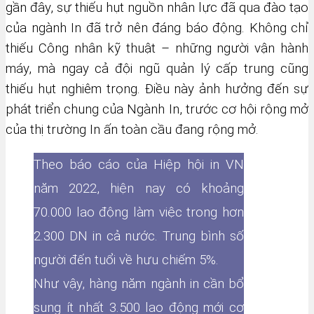
gần đây, sự thiếu hụt nguồn nhân lực đã qua đào tạo
của ngành In đã trở nên đáng báo động. Không chỉ
thiếu Công nhân kỹ thuật – những người vận hành
máy, mà ngay cả đội ngũ quản lý cấp trung cũng
thiếu hụt nghiêm trọng. Điều này ảnh hưởng đến sự
phát triển chung của Ngành In, trước cơ hội rộng mở
của thị trường In ấn toàn cầu đang rộng mở.
Theo báo cáo của Hiệp hội in VN
năm 2022, hiện nay có khoảng
70.000 lao động làm việc trong hơn
2.300 DN in cả nước. Trung bình số
người đến tuổi về hưu chiếm 5%.
Như vậy, hàng năm ngành in cần bổ
sung ít nhất 3.500 lao động mới cơ