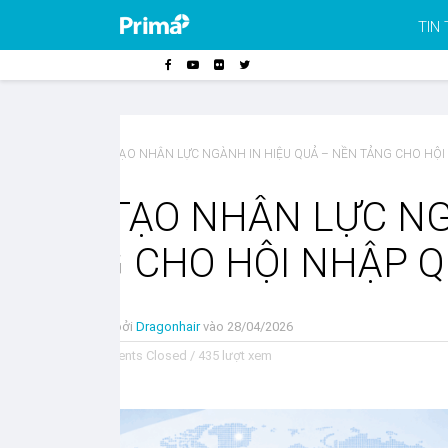
TIN
Trang chủ
»
ĐÀO TẠO NHÂN LỰC NGÀNH IN HIỆU QUẢ – NỀN TẢNG CHO HỘI
ĐÀO TẠO NHÂN LỰC NG
TẢNG CHO HỘI NHẬP Q
Đăng bởi
Dragonhair
vào
28/04/2026
Comments Closed
/
435 lượt xem