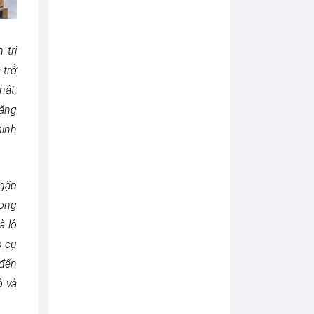
P
A
C
K
 trị
Z
1
 trở
2
:
hật,
A
năng
I
Đ
minh
A
N
G
T
Á
gặp
I
rong
C
Ấ
à lộ
U
T
p cụ
R
 đến
Ú
C
ộ và
C
Á
C