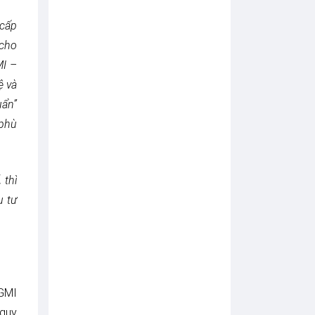
H
N
 cấp
H
 cho
À
I
MI –
N
B
ệ và
Á
uẩn”
N
H
 phù
À
N
G
V
À
 thì
S
u tư
Ả
N
X
U
Ấ
T
B
A
 GMI
O
B
 quy