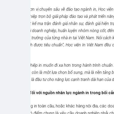
Với vai trò là đơn vị chuyên sâu về đào tạo ngành in, Học việ
cho doanh nghiệp trọn bộ giải pháp đào tạo và phát triển năn
từng vị trí, thiết kế ma trận đánh giá nhân sự, đánh giá hiệ
ISO, đào tạo tại doanh nghiệp, huấn luyện nhóm nòng cốt, đến 
định hướng thị trường của từng nhà in tại Việt Nam. Nói cách
sang “vận hành được tiêu chuẩn”, Học viện In Việt Nam đều c
hợp và khả thi.
Nếu doanh nghiệp in muốn đi xa hơn trong hành trình chuẩn hó
đào tạo không còn là một lựa chọn bổ sung, mà là nền tảng bắt
cho con người là đầu tư cho năng lực cạnh tranh dài hạn của 
Yêu cầu mới đối với nguồn nhân lực ngành in trong bối cả
Chuỗi cung ứng in toàn cầu, hoặc khác hàng nội địa, các doa
và ISO) đều có điểm chung là yêu cầu doanh nghiệp phải chu