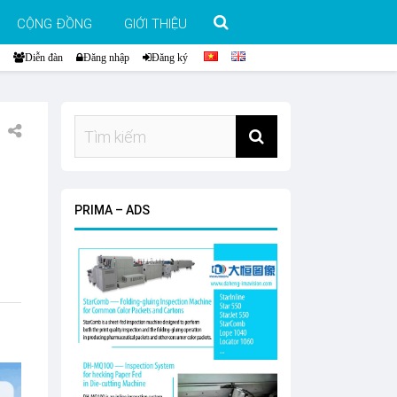
CỘNG ĐỒNG
GIỚI THIỆU
Diễn đàn
Đăng nhập
Đăng ký
N
PRIMA – ADS