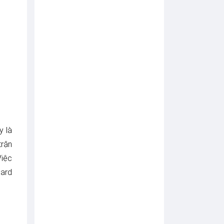
C
S
Ố
:
C
H
Ì
A
K
H
Ó
A
T
Á
I
y là
Đ
Ị
trận
N
Việc
H
V
dard
Ị
N
G
U
Ồ
N