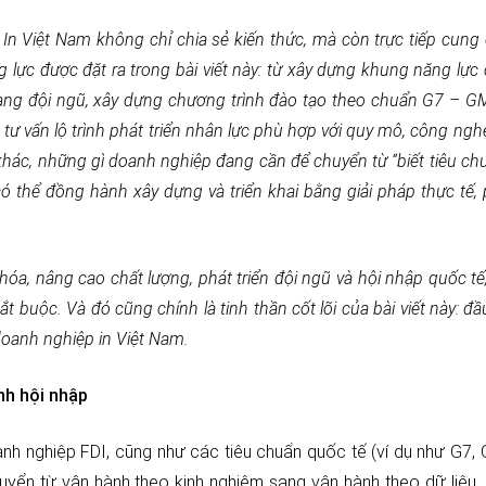
n In Việt Nam không chỉ chia sẻ kiến thức, mà còn trực tiếp cung
g lực được đặt ra trong bài viết này: từ xây dựng khung năng lực
n trạng đội ngũ, xây dựng chương trình đào tạo theo chuẩn G7 – G
tư vấn lộ trình phát triển nhân lực phù hợp với quy mô, công ngh
 khác, những gì doanh nghiệp đang cần để chuyển từ “biết tiêu ch
ó thể đồng hành xây dựng và triển khai bằng giải pháp thực tế,
a, nâng cao chất lượng, phát triển đội ngũ và hội nhập quốc tế,
 buộc. Và đó cũng chính là tinh thần cốt lõi của bài viết này: đầ
doanh nghiệp in Việt Nam.
nh hội nhập
nh nghiệp FDI, cũng như các tiêu chuẩn quốc tế (ví dụ như G7,
yển từ vận hành theo kinh nghiệm sang vận hành theo dữ liệu,